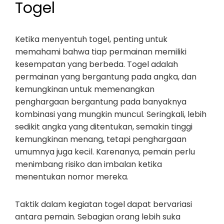
Togel
Ketika menyentuh togel, penting untuk
memahami bahwa tiap permainan memiliki
kesempatan yang berbeda. Togel adalah
permainan yang bergantung pada angka, dan
kemungkinan untuk memenangkan
penghargaan bergantung pada banyaknya
kombinasi yang mungkin muncul. Seringkali, lebih
sedikit angka yang ditentukan, semakin tinggi
kemungkinan menang, tetapi penghargaan
umumnya juga kecil. Karenanya, pemain perlu
menimbang risiko dan imbalan ketika
menentukan nomor mereka.
Taktik dalam kegiatan togel dapat bervariasi
antara pemain. Sebagian orang lebih suka