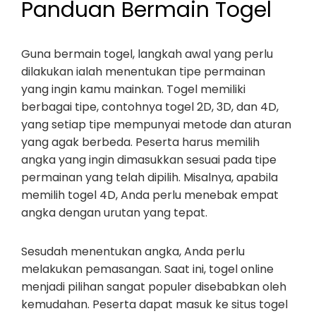
Panduan Bermain Togel
Guna bermain togel, langkah awal yang perlu
dilakukan ialah menentukan tipe permainan
yang ingin kamu mainkan. Togel memiliki
berbagai tipe, contohnya togel 2D, 3D, dan 4D,
yang setiap tipe mempunyai metode dan aturan
yang agak berbeda. Peserta harus memilih
angka yang ingin dimasukkan sesuai pada tipe
permainan yang telah dipilih. Misalnya, apabila
memilih togel 4D, Anda perlu menebak empat
angka dengan urutan yang tepat.
Sesudah menentukan angka, Anda perlu
melakukan pemasangan. Saat ini, togel online
menjadi pilihan sangat populer disebabkan oleh
kemudahan. Peserta dapat masuk ke situs togel