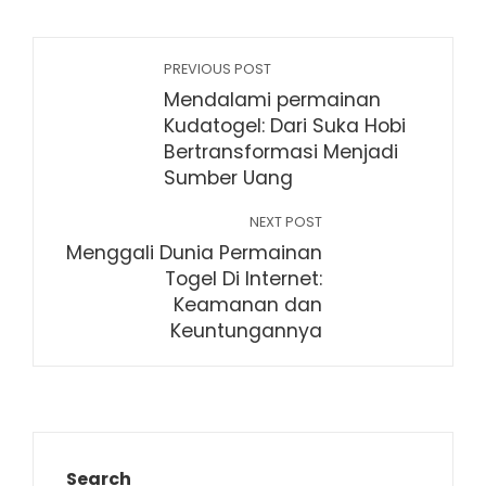
PREVIOUS POST
Mendalami permainan
Kudatogel: Dari Suka Hobi
Bertransformasi Menjadi
Sumber Uang
NEXT POST
Menggali Dunia Permainan
Togel Di Internet:
Keamanan dan
Keuntungannya
Search