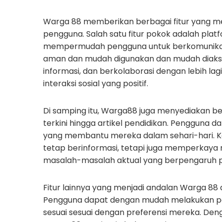
Warga 88 memberikan berbagai fitur yang m
pengguna. Salah satu fitur pokok adalah pla
mempermudah pengguna untuk berkomunikas
aman dan mudah digunakan dan mudah diakse
informasi, dan berkolaborasi dengan lebih lagi
interaksi sosial yang positif.
Di samping itu, Warga88 juga menyediakan b
terkini hingga artikel pendidikan. Pengguna
yang membantu mereka dalam sehari-hari. K
tetap berinformasi, tetapi juga memperka
masalah-masalah aktual yang berpengaruh 
Fitur lainnya yang menjadi andalan Warga 8
Pengguna dapat dengan mudah melakukan p
sesuai sesuai dengan preferensi mereka. Den