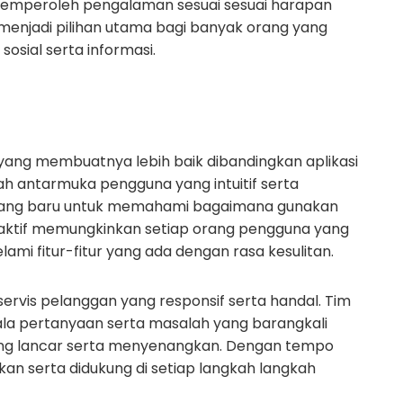
emperoleh pengalaman sesuai sesuai harapan
menjadi pilihan utama bagi banyak orang yang
sial serta informasi.
ng membuatnya lebih baik dibandingkan aplikasi
ah antarmuka pengguna yang intuitif serta
ang baru untuk memahami bagaimana gunakan
traktif memungkinkan setiap orang pengguna yang
mi fitur-fitur yang ada dengan rasa kesulitan.
rvis pelanggan yang responsif serta handal. Tim
la pertanyaan serta masalah yang barangkali
yang lancar serta menyenangkan. Dengan tempo
n serta didukung di setiap langkah langkah