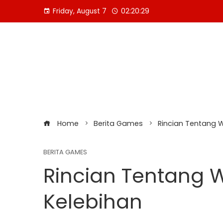
Skip
Friday, August 7
02:20:29
to
content
Home
Berita Games
Rincian Tentang W
BERITA GAMES
Rincian Tentang W
Kelebihan