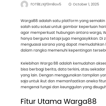
fOT8EJXjf0m8ov5
October 1, 2025
Warga88 adalah satu platform yang semakin 
salah satu solusi untuk gambar keperluan hari
agar memperkuat hubungan antara warga, 
hanya berguna tetapi juga mengasyikkan. Di zam
menguasai sarana yang dapat memudahkan be
dalam rangka memenuhi kepentingan tersebu
Kelebihan Warga 88 adalah kemudahan akses 
bisa berbagi berita, data terkini, atau sek
yang lain. Dengan menggunakan tampilan y
saja untuk ikut dan memanfaatkan aneka fitur ya
mengenai fungsi dan keunggulan yang disugu
Fitur Utama Warga88