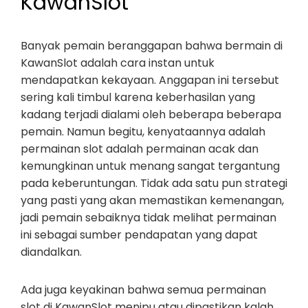
KawanSlot
Banyak pemain beranggapan bahwa bermain di
KawanSlot adalah cara instan untuk
mendapatkan kekayaan. Anggapan ini tersebut
sering kali timbul karena keberhasilan yang
kadang terjadi dialami oleh beberapa beberapa
pemain. Namun begitu, kenyataannya adalah
permainan slot adalah permainan acak dan
kemungkinan untuk menang sangat tergantung
pada keberuntungan. Tidak ada satu pun strategi
yang pasti yang akan memastikan kemenangan,
jadi pemain sebaiknya tidak melihat permainan
ini sebagai sumber pendapatan yang dapat
diandalkan.
Ada juga keyakinan bahwa semua permainan
slot di KawanSlot menipu atau dipastikan kalah.