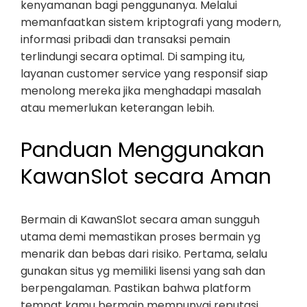
kenyamanan bagi penggunanya. Melalui
memanfaatkan sistem kriptografi yang modern,
informasi pribadi dan transaksi pemain
terlindungi secara optimal. Di samping itu,
layanan customer service yang responsif siap
menolong mereka jika menghadapi masalah
atau memerlukan keterangan lebih.
Panduan Menggunakan
KawanSlot secara Aman
Bermain di KawanSlot secara aman sungguh
utama demi memastikan proses bermain yg
menarik dan bebas dari risiko. Pertama, selalu
gunakan situs yg memiliki lisensi yang sah dan
berpengalaman. Pastikan bahwa platform
tempat kamu bermain mempunyai reputasi