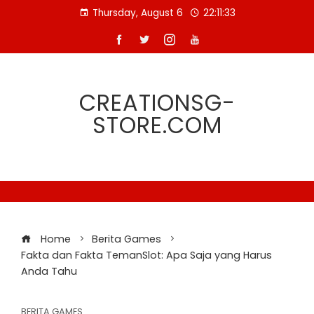
Skip
Thursday, August 6
22:11:34
to
content
CREATIONSG-
STORE.COM
Home
Berita Games
Fakta dan Fakta TemanSlot: Apa Saja yang Harus
Anda Tahu
BERITA GAMES