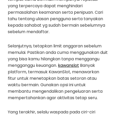
yang terpercaya dapat menghindari
permasalahan keamanan serta penipuan. Cari
tahu tentang ulasan pengguna serta tanyakan
kepada sahabat yg sudah bermain sebelumnya
sebelum mendaftar.
Selanjutnya, tetapkan limit anggaran sebelum
memulai. Pastikan anda cuma menggunakan duit
yang bisa kamu hilangkan tanpa menggangu
mengganggu keuangan.
kawanslot
Banyak
platform, termasuk KawanSlot, menawarkan
fitur untuk menetapkan batas setoran atau
waktu bermain. Gunakan opsi ini untuk
membantu mengendalikan pengeluaran serta
mempertahankan agar aktivitas tetap seru.
Yang terakhir, selalu waspada pada ciri-ciri