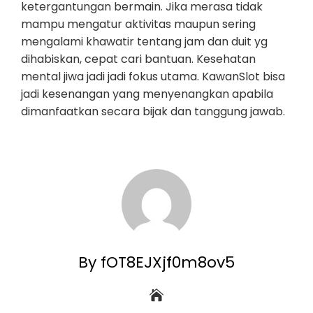
ketergantungan bermain. Jika merasa tidak
mampu mengatur aktivitas maupun sering
mengalami khawatir tentang jam dan duit yg
dihabiskan, cepat cari bantuan. Kesehatan
mental jiwa jadi jadi fokus utama. KawanSlot bisa
jadi kesenangan yang menyenangkan apabila
dimanfaatkan secara bijak dan tanggung jawab.
By fOT8EJXjf0m8ov5