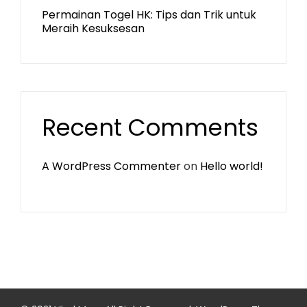
Permainan Togel HK: Tips dan Trik untuk
Meraih Kesuksesan
Recent Comments
A WordPress Commenter
on
Hello world!