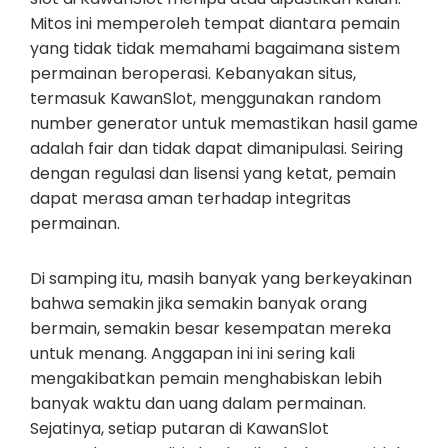
Mitos ini memperoleh tempat diantara pemain
yang tidak tidak memahami bagaimana sistem
permainan beroperasi. Kebanyakan situs,
termasuk KawanSlot, menggunakan random
number generator untuk memastikan hasil game
adalah fair dan tidak dapat dimanipulasi. Seiring
dengan regulasi dan lisensi yang ketat, pemain
dapat merasa aman terhadap integritas
permainan.
Di samping itu, masih banyak yang berkeyakinan
bahwa semakin jika semakin banyak orang
bermain, semakin besar kesempatan mereka
untuk menang. Anggapan ini ini sering kali
mengakibatkan pemain menghabiskan lebih
banyak waktu dan uang dalam permainan.
Sejatinya, setiap putaran di KawanSlot